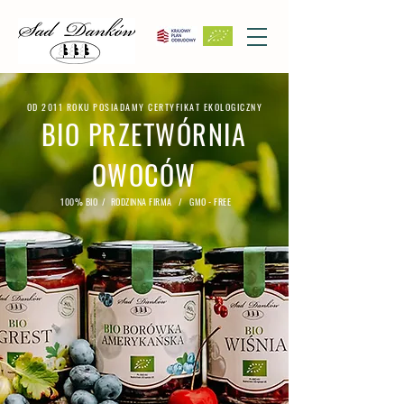
OD 2011 ROKU POSIADAMY CERTYFIKAT EKOLOGICZNY
BIO PRZETWÓRNIA
OWOCÓW
100% BIO / RODZINNA FIRMA / GMO - FREE