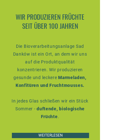
WIR PRODUZIEREN FRÜCHTE
SEIT ÜBER 100 JAHREN
Die Bioverarbeitungsanlage Sad
Danków ist ein Ort, an dem wir uns
auf die Produktqualität
konzentrieren. Wir produzieren
gesunde und leckere
Marmeladen,
Konfitüren und Fruchtmousses.
In jedes Glas schließen wir ein Stück
Sommer -
duftende, biologische
Früchte
.
WEITERLESEN