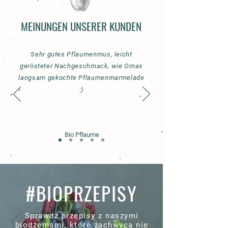
MEINUNGEN UNSERER KUNDEN
Sehr gutes Pflaumenmus, leicht
gerösteter Nachgeschmack, wie Omas
langsam gekochte Pflaumenmarmelade
:)
Bio Pflaume
#BIOPRZEPISY
Sprawdź przepisy z naszymi
biodżemami, które zachwycą nie